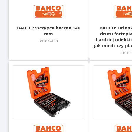
BAHCO: Szczypce boczne 140
BAHCO: Ucinak
mm
drutu fortepi
bardziej miękki
2101G-140
jak miedź czy pl
2101G