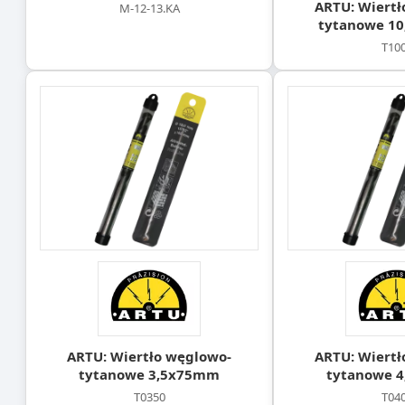
ARTU: Wiertł
M-12-13.KA
tytanowe 1
T10
ARTU: Wiertło węglowo-
ARTU: Wiertł
tytanowe 3,5x75mm
tytanowe 
T0350
T04