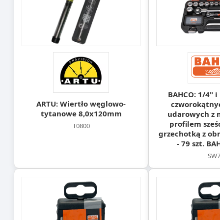
BAHCO: 1/4" i
ARTU: Wiertło węglowo-
czworokątny
tytanowe 8,0x120mm
udarowych z 
profilem sześ
T0800
grzechotką z ob
- 79 szt. B
SW7