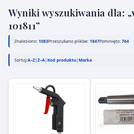
Wyniki wyszukiwania dla: „w
101811”
Znaleziono:
1083
Przeszukano plików:
1847
Pominięto:
764
Sortuj:
A–Z
|
Z–A
|
Kod produktu
|
Marka