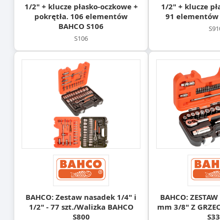
1/2" + klucze płasko-oczkowe +
1/2" + klucze p
pokrętła. 106 elementów
91 elementów
BAHCO S106
S91
S106
BAHCO: Zestaw nasadek 1/4" i
BAHCO: ZESTAW 
1/2" - 77 szt./Walizka BAHCO
mm 3/8" Z GRZ
S800
S33