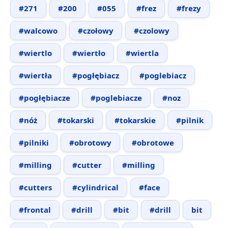
#271
#200
#055
#frez
#frezy
#walcowo
#czołowy
#czolowy
#wiertlo
#wiertło
#wiertla
#wiertła
#pogłębiacz
#poglebiacz
#pogłębiacze
#poglebiacze
#noz
#nóż
#tokarski
#tokarskie
#pilnik
#pilniki
#obrotowy
#obrotowe
#milling
#cutter
#milling
#cutters
#cylindrical
#face
#frontal
#drill
#bit
#drill
bit