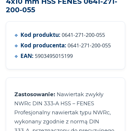
4x10 mm HSS FENES 0641-271-
200-055
Kod produktu:
0641-271-200-055
Kod producenta:
0641-271-200-055
EAN:
5903495015199
Zastosowanie:
Nawiertak zwykły
NWRc DIN 333‑A HSS – FENES
Profesjonalny nawiertak typu NWRc,
wykonany zgodnie z normą DIN
333‑A, przeznaczony do precyzyjnego