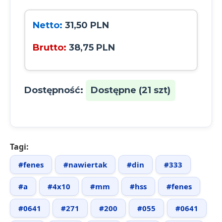
Netto:
31,50 PLN
Brutto:
38,75 PLN
Dostępność:
Dostępne (21 szt)
Tagi:
#fenes
#nawiertak
#din
#333
#a
#4x10
#mm
#hss
#fenes
#0641
#271
#200
#055
#0641