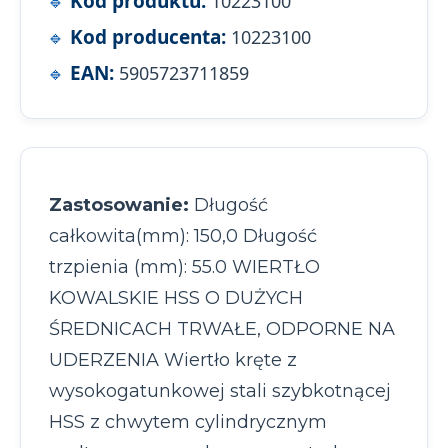
Kod produktu:
10223100
Kod producenta:
10223100
EAN:
5905723711859
Zastosowanie:
Długość
całkowita(mm): 150,0 Długość
trzpienia (mm): 55.0 WIERTŁO
KOWALSKIE HSS O DUŻYCH
ŚREDNICACH TRWAŁE, ODPORNE NA
UDERZENIA Wiertło kręte z
wysokogatunkowej stali szybkotnącej
HSS z chwytem cylindrycznym