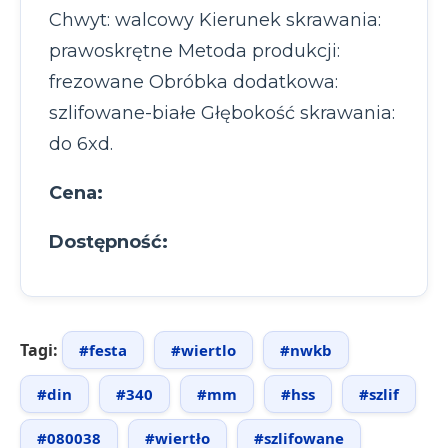
Chwyt: walcowy Kierunek skrawania:
prawoskrętne Metoda produkcji:
frezowane Obróbka dodatkowa:
szlifowane-białe Głębokość skrawania:
do 6xd.
Cena:
Dostępność:
Tagi:
#festa
#wiertlo
#nwkb
#din
#340
#mm
#hss
#szlif
#080038
#wiertło
#szlifowane