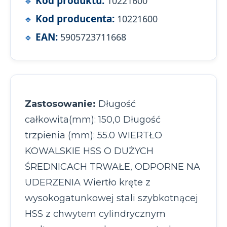
Kod produktu:
10221600
Kod producenta:
10221600
EAN:
5905723711668
Zastosowanie:
Długość
całkowita(mm): 150,0 Długość
trzpienia (mm): 55.0 WIERTŁO
KOWALSKIE HSS O DUŻYCH
ŚREDNICACH TRWAŁE, ODPORNE NA
UDERZENIA Wiertło kręte z
wysokogatunkowej stali szybkotnącej
HSS z chwytem cylindrycznym