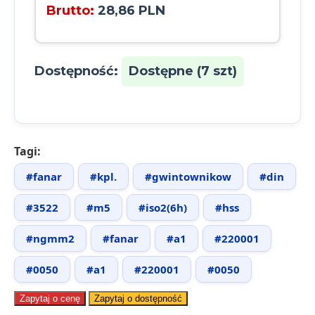
Brutto:
28,86 PLN
Dostępność:
Dostępne (7 szt)
Tagi:
#fanar
#kpl.
#gwintownikow
#din
#3522
#m5
#iso2(6h)
#hss
#ngmm2
#fanar
#a1
#220001
#0050
#a1
#220001
#0050
Zapytaj o cenę
Zapytaj o dostępność