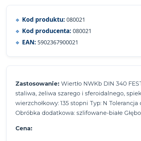
Kod produktu:
080021
Kod producenta:
080021
EAN:
5902367900021
Zastosowanie:
Wiertło NWKb DIN 340 FESTA 
staliwa, żeliwa szarego i sferoidalnego, sp
wierzchołkowy: 135 stopni Typ: N Tolerancj
Obróbka dodatkowa: szlifowane-białe Głębo
Cena: