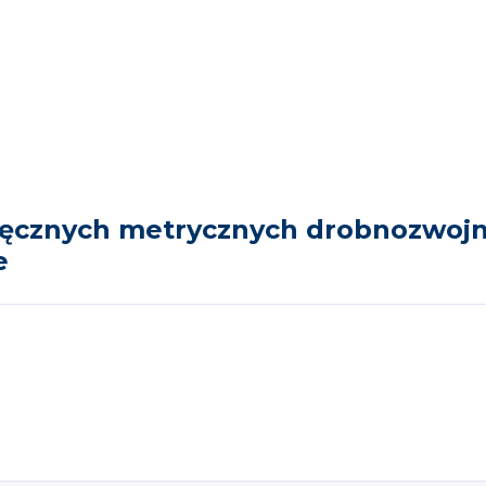
cznych metrycznych drobnozwojny
e