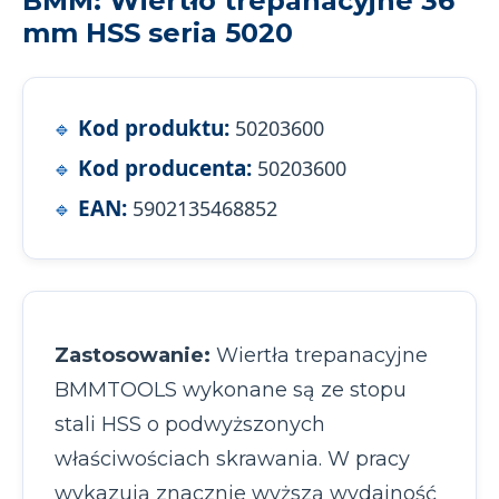
BMM: Wiertło trepanacyjne 36
mm HSS seria 5020
Kod produktu:
50203600
Kod producenta:
50203600
EAN:
5902135468852
Zastosowanie:
Wiertła trepanacyjne
BMMTOOLS wykonane są ze stopu
stali HSS o podwyższonych
właściwościach skrawania. W pracy
wykazują znacznie wyższą wydajność