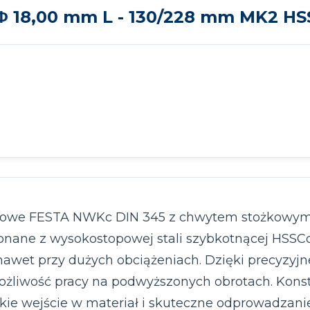
 18,00 mm L - 130/228 mm MK2 HS
ltowe FESTA NWKc DIN 345 z chwytem stożkowym 
onane z wysokostopowej stali szybkotnącej HSSC
 nawet przy dużych obciążeniach. Dzięki precyzyjn
możliwość pracy na podwyższonych obrotach. Kons
ie wejście w materiał i skuteczne odprowadzanie