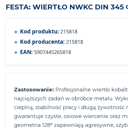
FESTA: WIERTŁO NWKC DIN 345 Φ
Kod produktu:
215818
Kod producenta:
215818
EAN:
5907445265818
Zastosowanie:
Profesjonalne wiertło koba
najcięższych zadań w obróbce metalu. Wyk
cieplną, stabilność pracy i długą żywotność
gwarantuje czyste, osiowe wiercenie oraz 
geometria 128° zapewniają agresywne, szybk