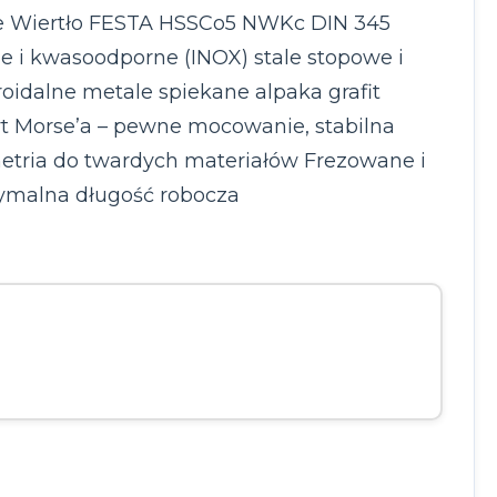
nie Wiertło FESTA HSSCo5 NWKc DIN 345
ne i kwasoodporne (INOX) stale stopowe i
eroidalne metale spiekane alpaka grafit
t Morse’a – pewne mocowanie, stabilna
metria do twardych materiałów Frezowane i
tymalna długość robocza