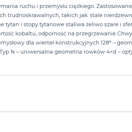
rzymania ruchu i przemysłu ciężkiego. Zastosowa
ch trudnoskrawalnych, takich jak: stale nierdzew
 tytan i stopy tytanowe staliwa żeliwo szare i sf
rtość kobaltu, odporność na przegrzewanie Chwy
zemysłowy dla wierteł konstrukcyjnych 128° – geo
 Typ N – uniwersalna geometria rowków 4×d – op