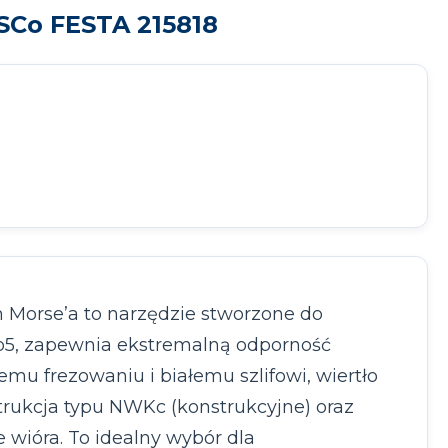
SCo FESTA 215818
Morse’a to narzędzie stworzone do
o5, zapewnia ekstremalną odporność
emu frezowaniu i białemu szlifowi, wiertło
trukcja typu NWKc (konstrukcyjne) oraz
 wióra. To idealny wybór dla