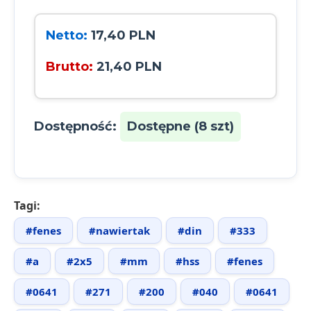
Netto:
17,40 PLN
Brutto:
21,40 PLN
Dostępność:
Dostępne (8 szt)
Tagi:
#fenes
#nawiertak
#din
#333
#a
#2x5
#mm
#hss
#fenes
#0641
#271
#200
#040
#0641