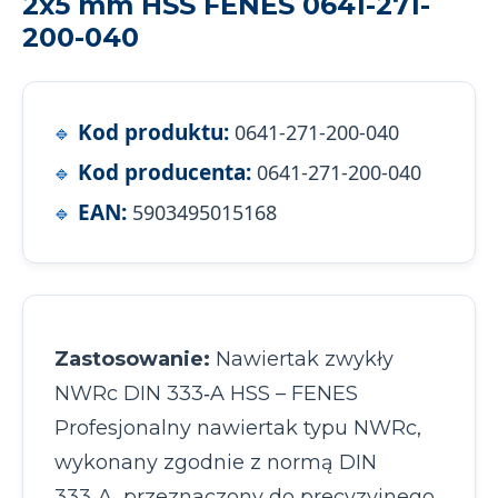
2x5 mm HSS FENES 0641-271-
200-040
Kod produktu:
0641-271-200-040
Kod producenta:
0641-271-200-040
EAN:
5903495015168
Zastosowanie:
Nawiertak zwykły
NWRc DIN 333‑A HSS – FENES
Profesjonalny nawiertak typu NWRc,
wykonany zgodnie z normą DIN
333‑A, przeznaczony do precyzyjnego