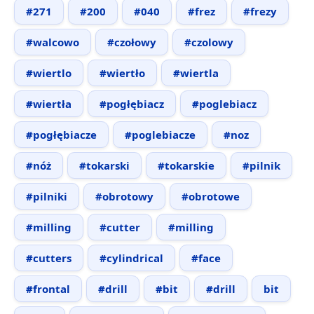
#271
#200
#040
#frez
#frezy
#walcowo
#czołowy
#czolowy
#wiertlo
#wiertło
#wiertla
#wiertła
#pogłębiacz
#poglebiacz
#pogłębiacze
#poglebiacze
#noz
#nóż
#tokarski
#tokarskie
#pilnik
#pilniki
#obrotowy
#obrotowe
#milling
#cutter
#milling
#cutters
#cylindrical
#face
#frontal
#drill
#bit
#drill
bit