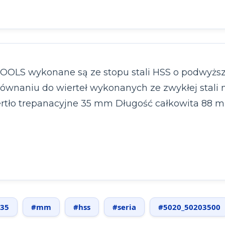
OLS wykonane są ze stopu stali HSS o podwyższ
ównaniu do wierteł wykonanych ze zwykłej stali
ertło trepanacyjne 35 mm Długość całkowita 88 
35
#mm
#hss
#seria
#5020_50203500