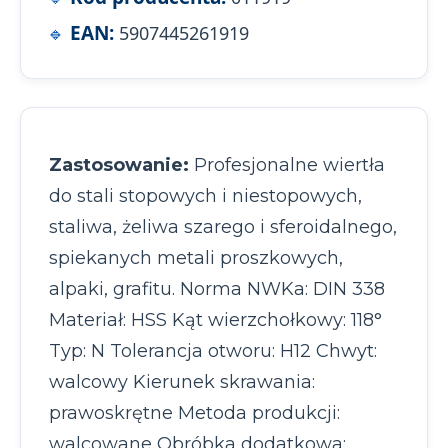
EAN:
5907445261919
Zastosowanie:
Profesjonalne wiertła
do stali stopowych i niestopowych,
staliwa, żeliwa szarego i sferoidalnego,
spiekanych metali proszkowych,
alpaki, grafitu. Norma NWKa: DIN 338
Materiał: HSS Kąt wierzchołkowy: 118°
Typ: N Tolerancja otworu: H12 Chwyt:
walcowy Kierunek skrawania:
prawoskrętne Metoda produkcji:
walcowane Obróbka dodatkowa: