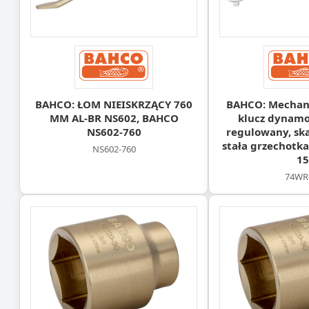
BAHCO: ŁOM NIEISKRZĄCY 760
BAHCO: Mechani
MM AL-BR NS602, BAHCO
klucz dynamo
NS602‑760
regulowany, ska
stała grzechotk
NS602‑760
15
74WR