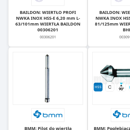
BAILDON: WIERTŁO PROFI
BAILDON: WIE
NWKA INOX HSS-E 6,20 mm L-
NWKA INOX HSS-
63/101mm WIERTŁA BAILDON
81/125mm WIE
00306201
BH
00306201
00309
BMM: Pilot do wiertła
BMM: Pogłębiacz f