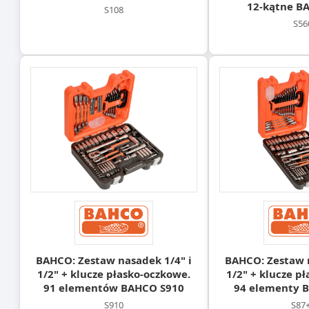
12-kątne B
S108
S56
BAHCO: Zestaw nasadek 1/4" i
BAHCO: Zestaw n
1/2" + klucze płasko-oczkowe.
1/2" + klucze p
91 elementów BAHCO S910
94 elementy 
S910
S87