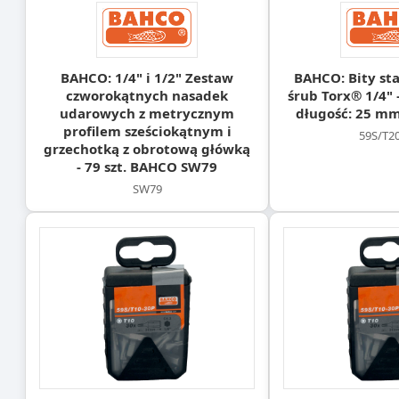
BAHCO: 1/4" i 1/2" Zestaw
BAHCO: Bity st
czworokątnych nasadek
śrub Torx® 1/4" 
udarowych z metrycznym
długość: 25 mm
profilem sześciokątnym i
59S/T2
grzechotką z obrotową główką
- 79 szt. BAHCO SW79
SW79