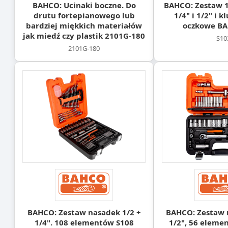
BAHCO: Ucinaki boczne. Do
BAHCO: Zestaw 10
drutu fortepianowego lub
1/4" i 1/2" i k
bardziej miękkich materiałów
oczkowe BA
jak miedź czy plastik 2101G-180
S10
2101G-180
BAHCO: Zestaw nasadek 1/2 +
BAHCO: Zestaw n
1/4". 108 elementów S108
1/2", 56 eleme