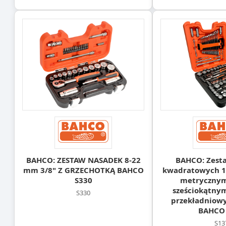
BAHCO: ZESTAW NASADEK 8-22
BAHCO: Zest
mm 3/8" Z GRZECHOTKĄ BAHCO
kwadratowych 1/4'
S330
metrycznym
sześciokątnym
S330
przekładniowym
BAHCO
S13