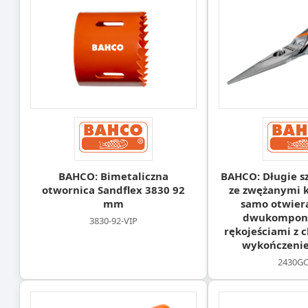
BAHCO: Bimetaliczna
BAHCO: Długie s
otwornica Sandflex 3830 92
ze zwężanymi 
mm
samo otwiera
dwukompon
3830-92-VIP
rękojeściami z
wykończeni
2430GC