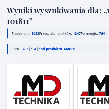
Wyniki wyszukiwania dla: „w
101811”
Znaleziono:
1083
Przeszukano plików:
1847
Pominięto:
764
Sortuj:
A–Z
|
Z–A
|
Kod produktu
|
Marka