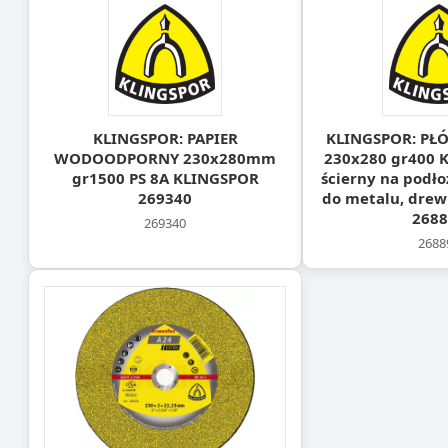
KLINGSPOR: PAPIER
KLINGSPOR: P
WODOODPORNY 230x280mm
230x280 gr400 KL
gr1500 PS 8A KLINGSPOR
ścierny na podł
269340
do metalu, dre
2688
269340
2688