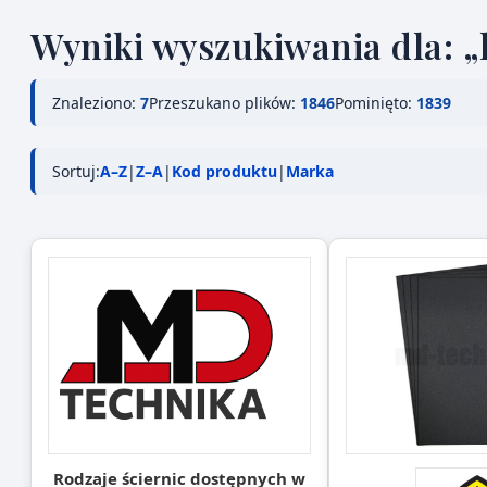
Wyniki wyszukiwania dla: „
Znaleziono:
7
Przeszukano plików:
1846
Pominięto:
1839
Sortuj:
A–Z
|
Z–A
|
Kod produktu
|
Marka
Rodzaje ściernic dostępnych w