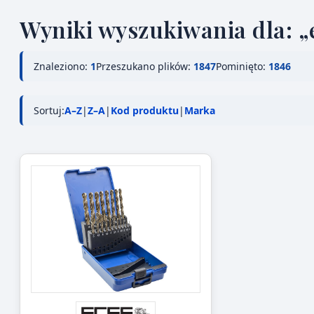
Wyniki wyszukiwania dla: „
Znaleziono:
1
Przeszukano plików:
1847
Pominięto:
1846
Sortuj:
A–Z
|
Z–A
|
Kod produktu
|
Marka