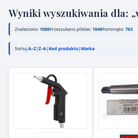
Wyniki wyszukiwania dla: „w
Znaleziono:
1086
Przeszukano plików:
1849
Pominięto:
763
Sortuj:
A–Z
|
Z–A
|
Kod produktu
|
Marka