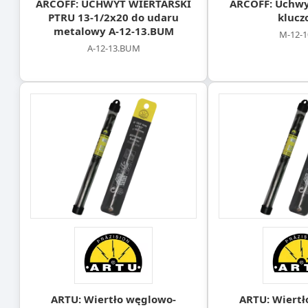
ARCOFF: UCHWYT WIERTARSKI
ARCOFF: Uchwyt
PTRU 13-1/2x20 do udaru
klucz
metalowy A-12-13.BUM
M-12-1
A-12-13.BUM
ARTU: Wiertło węglowo-
ARTU: Wiertł