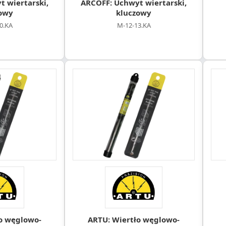
 wiertarski,
ARCOFF: Uchwyt wiertarski,
owy
kluczowy
0.KA
M-12-13.KA
o węglowo-
ARTU: Wiertło węglowo-