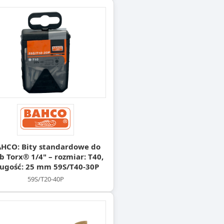
HCO: Bity standardowe do
b Torx® 1/4" – rozmiar: T40,
ługość: 25 mm 59S/T40-30P
59S/T20-40P