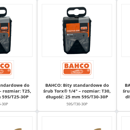
andardowe do
BAHCO: Bity standardowe do
BA
– rozmiar: T25,
śrub Torx® 1/4" – rozmiar: T30,
śru
 59S/T25-30P
długość: 25 mm 59S/T30-30P
d
5-30P
59S/T30-30P