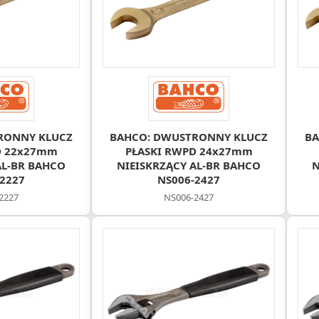
RONNY KLUCZ
BAHCO: DWUSTRONNY KLUCZ
BA
D 22x27mm
PŁASKI RWPD 24x27mm
AL-BR BAHCO
NIEISKRZĄCY AL-BR BAHCO
N
2227
NS006-2427
2227
NS006-2427