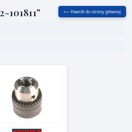
2-101811”
⟵ Powrót do strony głównej