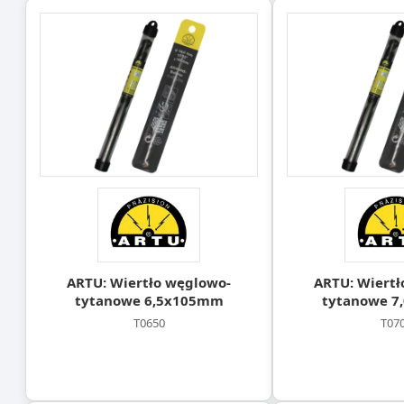
ARTU: Wiertło węglowo-
ARTU: Wiertł
tytanowe 6,5x105mm
tytanowe 
T0650
T07