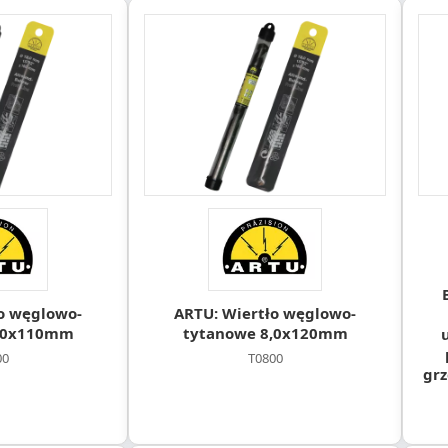
o węglowo-
ARTU: Wiertło węglowo-
7,0x110mm
tytanowe 8,0x120mm
00
T0800
grz