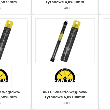
3,5x75mm
tytanowe 4,0x80mm
50
T0400
o węglowo-
ARTU: Wiertło węglowo-
5,5x90mm
tytanowe 6,0x100mm
50
T0600