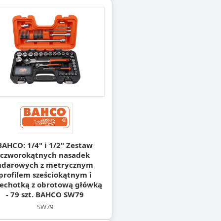
BAHCO: 1/4" i 1/2" Zestaw
czworokątnych nasadek
udarowych z metrycznym
profilem sześciokątnym i
echotką z obrotową główką
- 79 szt. BAHCO SW79
SW79