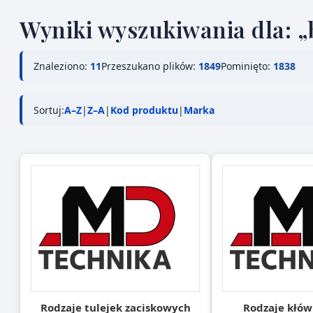
Wyniki wyszukiwania dla: „
Znaleziono:
11
Przeszukano plików:
1849
Pominięto:
1838
Sortuj:
A–Z
|
Z–A
|
Kod produktu
|
Marka
Rodzaje tulejek zaciskowych
Rodzaje kłów