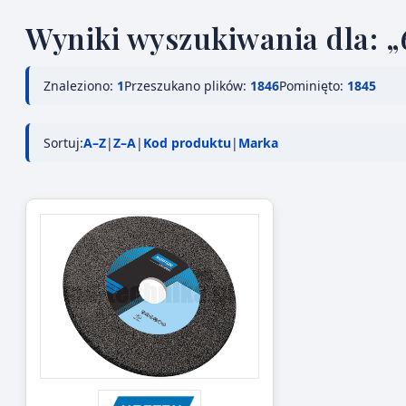
Wyniki wyszukiwania dla: 
Znaleziono:
1
Przeszukano plików:
1846
Pominięto:
1845
Sortuj:
A–Z
|
Z–A
|
Kod produktu
|
Marka