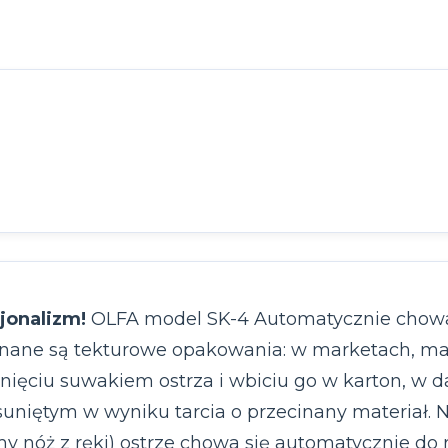
jonalizm!
OLFA model SK-4 Automatycznie chowaj
inane są tekturowe opakowania: w marketach, mag
nięciu suwakiem ostrza i wbiciu go w karton, w da
uniętym w wyniku tarcia o przecinany materiał. N
nóż z ręki) ostrze chowa się automatycznie do rę