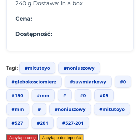
240 g Dostawa: In a box
Cena:
Dostępność:
Tagi:
#mitutoyo
#noniuszowy
#glebokosciomierz
#suwmiarkowy
#0
#150
#mm
#
#0
#05
#mm
#
#noniuszowy
#mitutoyo
#527
#201
#527-201
Zapytaj o cenę
Zapytaj o dostępność