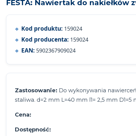
FESTA: Nawiertak do nakiełków z
Kod produktu:
159024
Kod producenta:
159024
EAN:
5902367909024
Zastosowanie:
Do wykonywania nawierceń ws
staliwa. d=2 mm L=40 mm l1= 2,5 mm D1=5
Cena:
Dostępność: