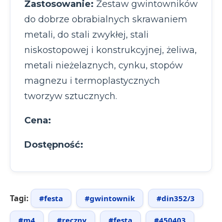
Zastosowanie:
Zestaw gwintowników
do dobrze obrabialnych skrawaniem
metali, do stali zwykłej, stali
niskostopowej i konstrukcyjnej, żeliwa,
metali nieżelaznych, cynku, stopów
magnezu i termoplastycznych
tworzyw sztucznych.
Cena:
Dostępność:
Tagi:
#festa
#gwintownik
#din352/3
#m4
#reczny
#festa
#450403