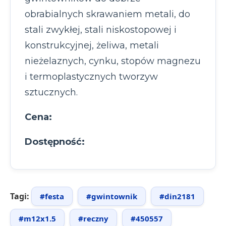
obrabialnych skrawaniem metali, do
stali zwykłej, stali niskostopowej i
konstrukcyjnej, żeliwa, metali
nieżelaznych, cynku, stopów magnezu
i termoplastycznych tworzyw
sztucznych.
Cena:
Dostępność:
Tagi:
#festa
#gwintownik
#din2181
#m12x1.5
#reczny
#450557