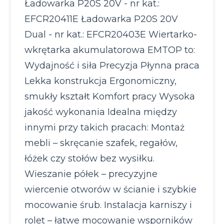
Ładowarka P20S 20V - nr kat.:
EFCR20411E Ładowarka P20S 20V
Dual - nr kat.: EFCR20403E Wiertarko-
wkrętarka akumulatorowa EMTOP to:
Wydajność i siła Precyzja Płynna praca
Lekka konstrukcja Ergonomiczny,
smukły kształt Komfort pracy Wysoka
jakość wykonania Idealna między
innymi przy takich pracach: Montaż
mebli – skręcanie szafek, regałów,
łóżek czy stołów bez wysiłku.
Wieszanie półek – precyzyjne
wiercenie otworów w ścianie i szybkie
mocowanie śrub. Instalacja karniszy i
rolet – łatwe mocowanie wsporników