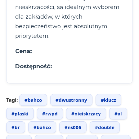
nieiskrzącości, są idealnym wyborem
dla zakładów, w których
bezpieczeństwo jest absolutnym
priorytetem.
Cena:
Dostępność:
Tagi:
#bahco
#dwustronny
#klucz
#plaski
#rwpd
#nieiskrzacy
#al
#br
#bahco
#ns006
#double