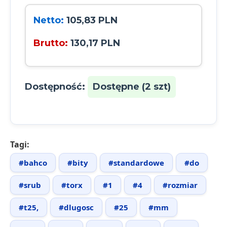
Netto:
105,83 PLN
Brutto:
130,17 PLN
Dostępność:
Dostępne (2 szt)
Tagi:
#bahco
#bity
#standardowe
#do
#srub
#torx
#1
#4
#rozmiar
#t25,
#dlugosc
#25
#mm