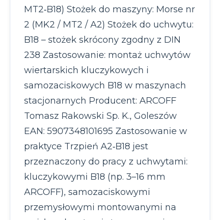
MT2‑B18) Stożek do maszyny: Morse nr
2 (MK2 / MT2 / A2) Stożek do uchwytu:
B18 – stożek skrócony zgodny z DIN
238 Zastosowanie: montaż uchwytów
wiertarskich kluczykowych i
samozaciskowych B18 w maszynach
stacjonarnych Producent: ARCOFF
Tomasz Rakowski Sp. K., Goleszów
EAN: 5907348101695 Zastosowanie w
praktyce Trzpień A2‑B18 jest
przeznaczony do pracy z uchwytami:
kluczykowymi B18 (np. 3–16 mm
ARCOFF), samozaciskowymi
przemysłowymi montowanymi na