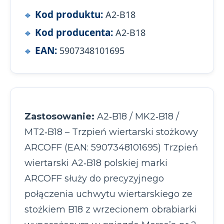
Kod produktu:
A2-B18
Kod producenta:
A2-B18
EAN:
5907348101695
Zastosowanie:
A2‑B18 / MK2‑B18 /
MT2‑B18 – Trzpień wiertarski stożkowy
ARCOFF (EAN: 5907348101695) Trzpień
wiertarski A2‑B18 polskiej marki
ARCOFF służy do precyzyjnego
połączenia uchwytu wiertarskiego ze
stożkiem B18 z wrzecionem obrabiarki