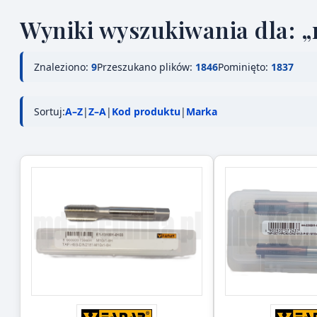
Wyniki wyszukiwania dla: 
Znaleziono:
9
Przeszukano plików:
1846
Pominięto:
1837
Sortuj:
A–Z
|
Z–A
|
Kod produktu
|
Marka