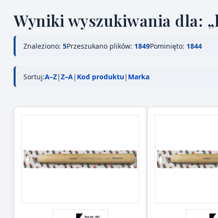
Wyniki wyszukiwania dla: „
Znaleziono:
5
Przeszukano plików:
1849
Pominięto:
1844
Sortuj:
A–Z
|
Z–A
|
Kod produktu
|
Marka