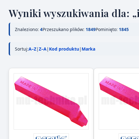
Wyniki wyszukiwania dla: „
Znaleziono:
4
Przeszukano plików:
1849
Pominięto:
1845
Sortuj:
A–Z
|
Z–A
|
Kod produktu
|
Marka