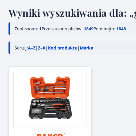
Wyniki wyszukiwania dla: 
Znaleziono:
1
Przeszukano plików:
1849
Pominięto:
1848
Sortuj:
A–Z
|
Z–A
|
Kod produktu
|
Marka