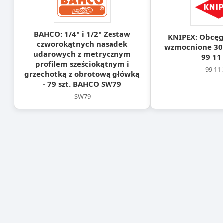
BAHCO: 1/4" i 1/2" Zestaw
KNIPEX: Obcęgi
czworokątnych nasadek
wzmocnione 3
udarowych z metrycznym
99 11
profilem sześciokątnym i
99 11
grzechotką z obrotową główką
- 79 szt. BAHCO SW79
SW79