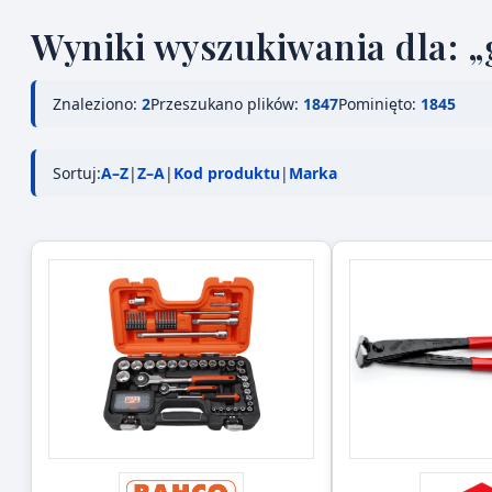
Wyniki wyszukiwania dla: 
Znaleziono:
2
Przeszukano plików:
1847
Pominięto:
1845
Sortuj:
A–Z
|
Z–A
|
Kod produktu
|
Marka