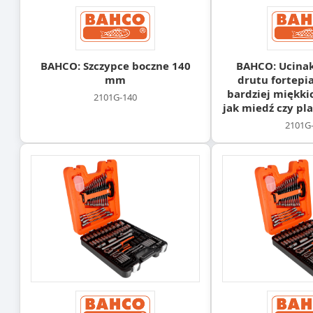
BAHCO: Szczypce boczne 140
BAHCO: Ucinak
mm
drutu fortepi
bardziej miękki
2101G-140
jak miedź czy pl
2101G