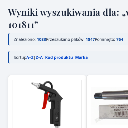
Wyniki wyszukiwania dla: „w
101811”
Znaleziono:
1083
Przeszukano plików:
1847
Pominięto:
764
Sortuj:
A–Z
|
Z–A
|
Kod produktu
|
Marka