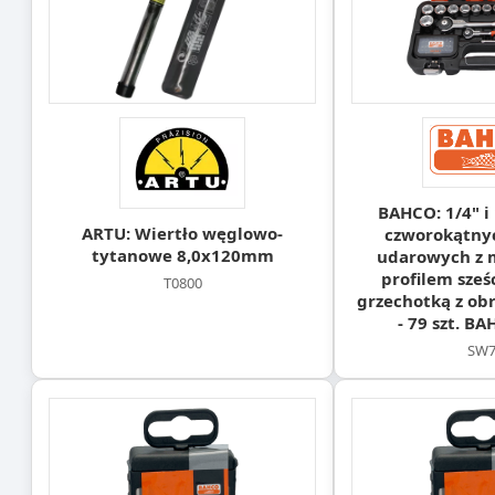
BAHCO: 1/4" i
ARTU: Wiertło węglowo-
czworokątny
tytanowe 8,0x120mm
udarowych z 
profilem sześ
T0800
grzechotką z ob
- 79 szt. B
SW7