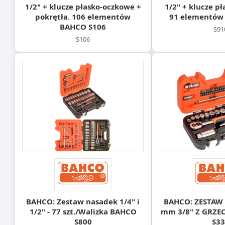
1/2" + klucze płasko-oczkowe +
1/2" + klucze p
pokrętła. 106 elementów
91 elementów
BAHCO S106
S91
S106
BAHCO: Zestaw nasadek 1/4" i
BAHCO: ZESTAW 
1/2" - 77 szt./Walizka BAHCO
mm 3/8" Z GRZ
S800
S33