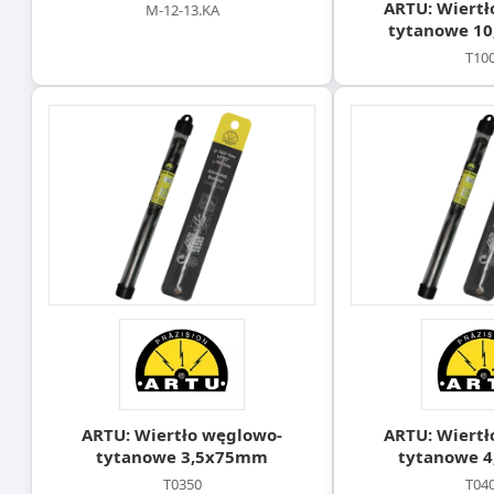
ARTU: Wiertł
M-12-13.KA
tytanowe 1
T10
ARTU: Wiertło węglowo-
ARTU: Wiertł
tytanowe 3,5x75mm
tytanowe 
T0350
T04