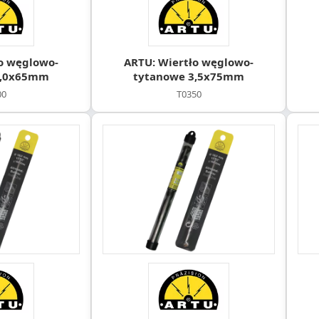
o węglowo-
ARTU: Wiertło węglowo-
3,0x65mm
tytanowe 3,5x75mm
00
T0350