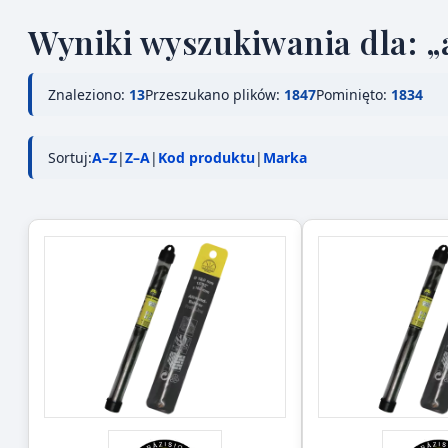
Wyniki wyszukiwania dla: „
Znaleziono:
13
Przeszukano plików:
1847
Pominięto:
1834
Sortuj:
A–Z
|
Z–A
|
Kod produktu
|
Marka