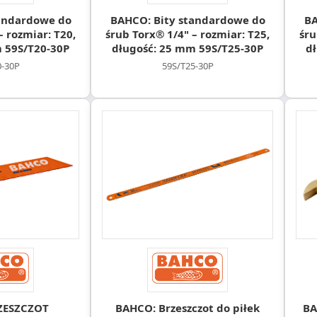
andardowe do
BAHCO: Bity standardowe do
BA
– rozmiar: T20,
śrub Torx® 1/4" – rozmiar: T25,
śru
 59S/T20-30P
długość: 25 mm 59S/T25-30P
d
0-30P
59S/T25-30P
ZESZCZOT
BAHCO: Brzeszczot do piłek
BA