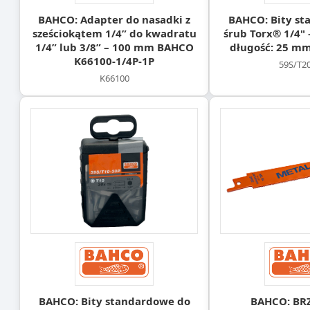
BAHCO: Adapter do nasadki z
BAHCO: Bity st
sześciokątem 1/4” do kwadratu
śrub Torx® 1/4" 
1/4” lub 3/8” – 100 mm BAHCO
długość: 25 mm
K66100-1/4P-1P
59S/T2
K66100
BAHCO: Bity standardowe do
BAHCO: BR