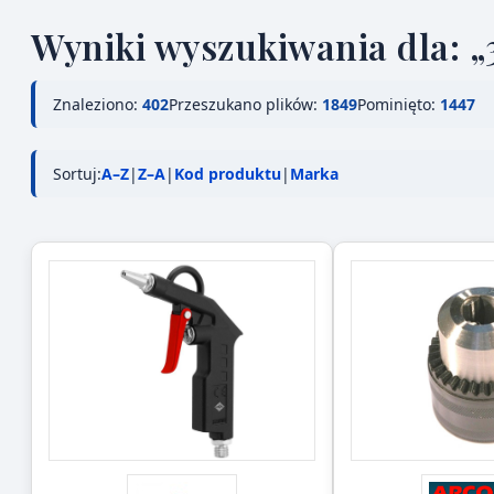
Wyniki wyszukiwania dla: „
Znaleziono:
402
Przeszukano plików:
1849
Pominięto:
1447
Sortuj:
A–Z
|
Z–A
|
Kod produktu
|
Marka