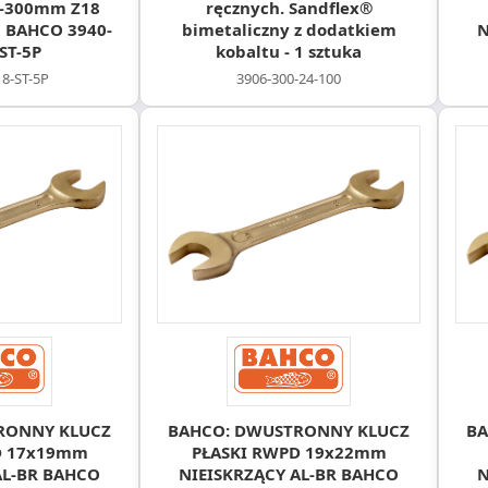
-300mm Z18
ręcznych. Sandflex®
40 BAHCO 3940-
bimetaliczny z dodatkiem
N
ST-5P
kobaltu - 1 sztuka
18-ST-5P
3906-300-24-100
RONNY KLUCZ
BAHCO: DWUSTRONNY KLUCZ
BA
D 17x19mm
PŁASKI RWPD 19x22mm
AL-BR BAHCO
NIEISKRZĄCY AL-BR BAHCO
N