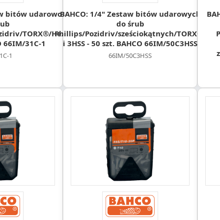
w bitów udarowo
BAHCO: 1/4" Zestaw bitów udarowych
BAH
rub
do śrub
ozidriv/TORX®/Hex
Phillips/Pozidriv/sześciokątnych/TORX®/
P
O 66IM/31C-1
i 3HSS - 50 szt. BAHCO 66IM/50C3HSS
1C-1
66IM/50C3HSS