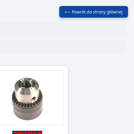
⟵ Powrót do strony głównej