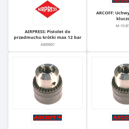
ARCOFF: Uchwyt
klucz
M-10-B
AIRPRESS: Pistolet do
przedmuchu krótki max 12 bar
4300001