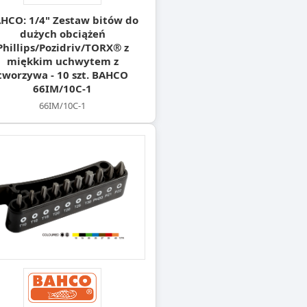
HCO: 1/4" Zestaw bitów do
dużych obciążeń
Phillips/Pozidriv/TORX® z
miękkim uchwytem z
tworzywa - 10 szt. BAHCO
66IM/10C-1
66IM/10C-1