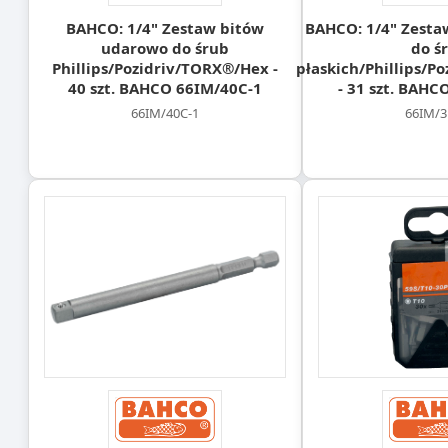
BAHCO: 1/4" Zestaw bitów
BAHCO: 1/4" Zesta
udarowo do śrub
do ś
Phillips/Pozidriv/TORX®/Hex -
płaskich/Phillips/P
40 szt. BAHCO 66IM/40C-1
- 31 szt. BAHC
66IM/40C-1
66IM/3