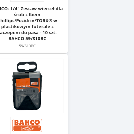
CO: 1/4" Zestaw wierteł dla
śrub z łbem
hillips/Pozidriv/TORX® w
plastikowym futerale z
zaczepem do pasa - 10 szt.
BAHCO 59/S10BC
59/S10BC