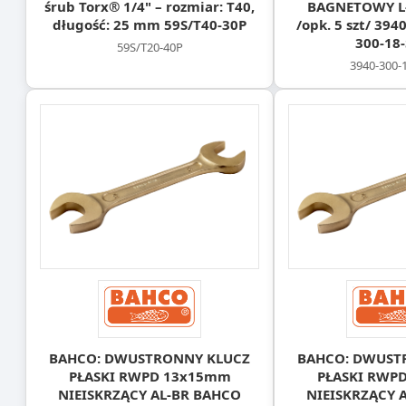
śrub Torx® 1/4" – rozmiar: T40,
BAGNETOWY L
długość: 25 mm 59S/T40-30P
/opk. 5 szt/ 39
300-18-
59S/T20-40P
3940-300-
BAHCO: DWUSTRONNY KLUCZ
BAHCO: DWUST
PŁASKI RWPD 13x15mm
PŁASKI RWP
NIEISKRZĄCY AL-BR BAHCO
NIEISKRZĄCY 