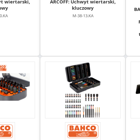
 wiertarski,
ARCOFF: Uchwyt wiertarski,
owy
kluczowy
BA
0.KA
M-38-13.KA