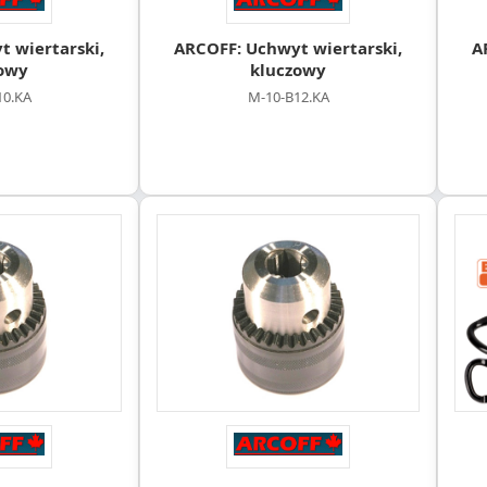
 wiertarski,
ARCOFF: Uchwyt wiertarski,
A
owy
kluczowy
10.KA
M-10-B12.KA