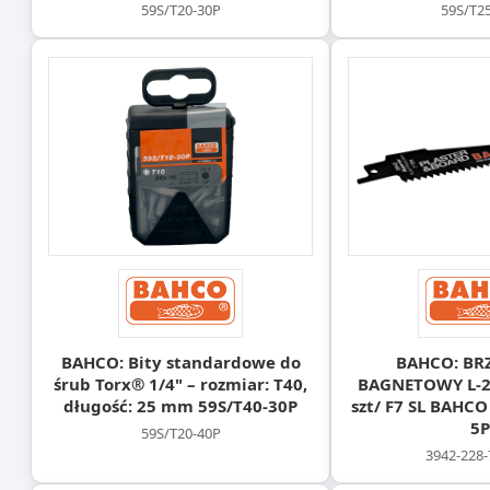
59S/T20-30P
59S/T2
BAHCO: Bity standardowe do
BAHCO: BR
śrub Torx® 1/4" – rozmiar: T40,
BAGNETOWY L-2
długość: 25 mm 59S/T40-30P
szt/ F7 SL BAHCO
5P
59S/T20-40P
3942-228-