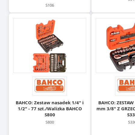
S106
BAHCO: Zestaw nasadek 1/4" i
BAHCO: ZESTAW 
1/2" - 77 szt./Walizka BAHCO
mm 3/8" Z GRZ
S800
S33
S800
S33