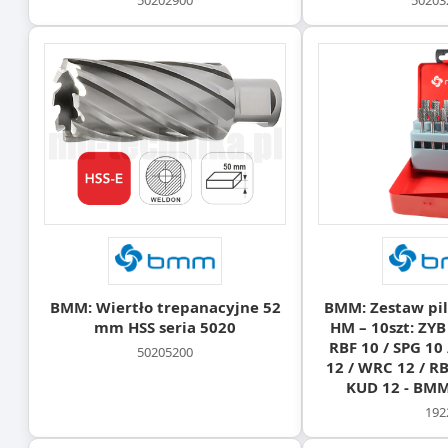
BMM: Wiertło trepanacyjne 52
BMM: Zestaw pil
mm HSS seria 5020
HM – 10szt: ZYB
RBF 10 / SPG 10
50205200
12 / WRC 12 / RB
KUD 12 - BMM
192