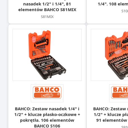
nasadek 1/2" i 1/4", 81
1/4". 108 ele
elementów BAHCO S81MIX
S10
S81MIX
BAHCO: Zestaw nasadek 1/4" i
BAHCO: Zestaw n
1/2" + klucze płasko-oczkowe +
1/2" + klucze p
pokrętła. 106 elementów
91 elementów
BAHCO S106
S91