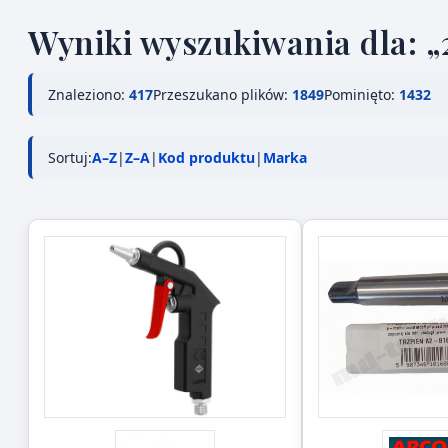
Wyniki wyszukiwania dla: „
Znaleziono:
417
Przeszukano plików:
1849
Pominięto:
1432
Sortuj:
A–Z
|
Z–A
|
Kod produktu
|
Marka