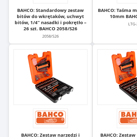
BAHCO: Standardowy zestaw
BAHCO: Taśma mi
bitów do wkrętaków, uchwyt
10mm BAHC
bitów, 1/4” nasadki i pokrętło –
LTG-
26 szt. BAHCO 2058/S26
2058/S26
BAHCO: Zestaw narzędzi i
BAHCO: Zestaw 