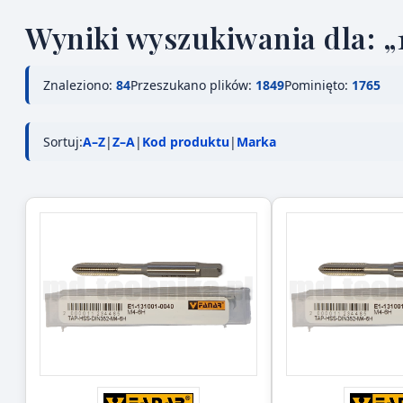
Wyniki wyszukiwania dla: „
Znaleziono:
84
Przeszukano plików:
1849
Pominięto:
1765
Sortuj:
A–Z
|
Z–A
|
Kod produktu
|
Marka