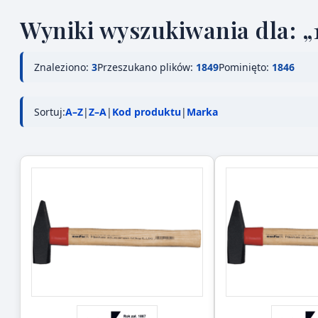
Wyniki wyszukiwania dla: „
Znaleziono:
3
Przeszukano plików:
1849
Pominięto:
1846
Sortuj:
A–Z
|
Z–A
|
Kod produktu
|
Marka