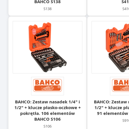
BAHCO S138
S41
S138
S41
BAHCO: Zestaw nasadek 1/4" i
BAHCO: Zestaw n
1/2" + klucze płasko-oczkowe +
1/2" + klucze p
pokrętła. 106 elementów
91 elementów
BAHCO S106
S91
S106