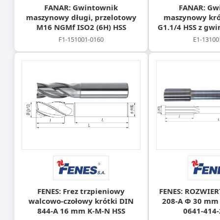
FANAR: Gwintownik
FANAR: Gw
maszynowy długi, przelotowy
maszynowy kró
M16 NGMf ISO2 (6H) HSS
G1.1/4 HSS z gw
F1-151001-0160
E1-13100
FENES: Frez trzpieniowy
FENES: ROZWIER
walcowo-czołowy krótki DIN
208-A Φ 30 mm 
844-A 16 mm K-M-N HSS
0641-414-