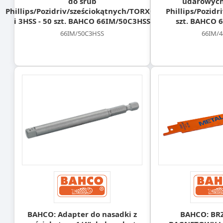
do śrub
udarowych
Phillips/Pozidriv/sześciokątnych/TORX®/
Phillips/Pozidr
i 3HSS - 50 szt. BAHCO 66IM/50C3HSS
szt. BAHCO 
66IM/50C3HSS
66IM/4
BAHCO: Adapter do nasadki z
BAHCO: BR