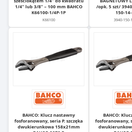
sześciokątem 1/4” do kwadratu
BAGNETOWY L
1/4” lub 3/8” – 100 mm BAHCO
/opk. 5 szt/ 39
K66100-1/4P-1P
150-14-
K66100
3940-150-
BAHCO: Klucz nastawny
BAHCO: Kluc
fosforanowany, seria P. szczęka
fosforanowany, s
dwukierunkowa 158x21mm
dwukierunko