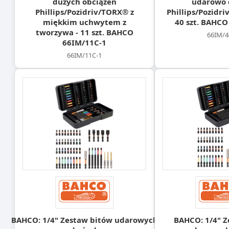
dużych obciążeń
udarowo 
Phillips/Pozidriv/TORX® z
Phillips/Pozidr
miękkim uchwytem z
40 szt. BAHCO
tworzywa - 11 szt. BAHCO
66IM/4
66IM/11C-1
66IM/11C-1
BAHCO: 1/4" Zestaw bitów udarowych
BAHCO: 1/4" Z