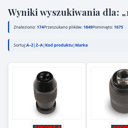
Wyniki wyszukiwania dla: „
Znaleziono:
174
Przeszukano plików:
1849
Pominięto:
1675
Sortuj:
A–Z
|
Z–A
|
Kod produktu
|
Marka