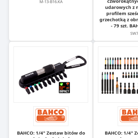
czworokątny
M-13-B16.KA
udarowych z 
profilem sześ
grzechotką z ob
- 79 szt. B
SW7
BAHCO: 1/4" Zestaw bitów do
BAHCO: 1/4" Z