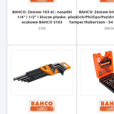
BAHCO: Zestaw 103 el.: nasadki
BAHCO: Zestaw bit
1/4" i 1/2" i klucze płasko-
płaskich/Phillips/Pozi
oczkowe BAHCO S103
Tamper/Robertson - 54 
S103
59S/5