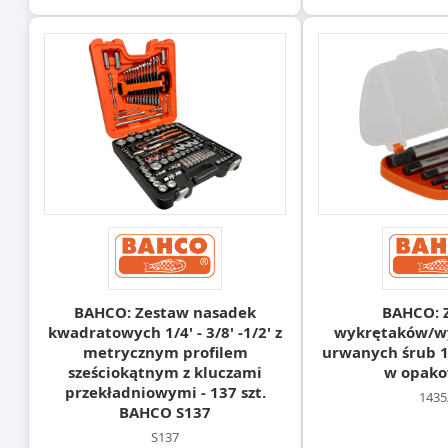
BAHCO: Zestaw nasadek
BAHCO: 
kwadratowych 1/4' - 3/8' -1/2' z
wykrętaków/wy
metrycznym profilem
urwanych śrub 14
sześciokątnym z kluczami
w opak
przekładniowymi - 137 szt.
1435
BAHCO S137
S137