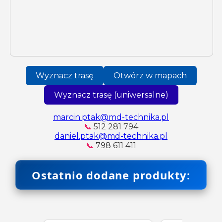
Wyznacz trasę
Otwórz w mapach
Wyznacz trasę (uniwersalne)
marcin.ptak@md-technika.pl
📞
512 281 794
daniel.ptak@md-technika.pl
📞
798 611 411
Ostatnio dodane produkty: